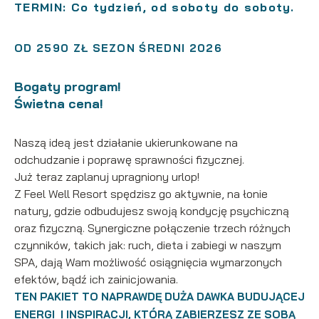
TERMIN: Co tydzień, od soboty do soboty.
OD 2590 ZŁ SEZON ŚREDNI 2026
Bogaty program!
Świetna cena!
Naszą ideą jest działanie ukierunkowane na
odchudzanie i poprawę sprawności fizycznej.
Już teraz zaplanuj upragniony urlop!
Z Feel Well Resort spędzisz go aktywnie, na łonie
natury, gdzie odbudujesz swoją kondycję psychiczną
oraz fizyczną. Synergiczne połączenie trzech różnych
czynników, takich jak: ruch, dieta i zabiegi w naszym
SPA, dają Wam możliwość osiągnięcia wymarzonych
efektów, bądź ich zainicjowania.
TEN PAKIET TO NAPRAWDĘ DUŻA DAWKA BUDUJĄCEJ
ENERGI I INSPIRACJI, KTÓRĄ ZABIERZESZ ZE SOBĄ